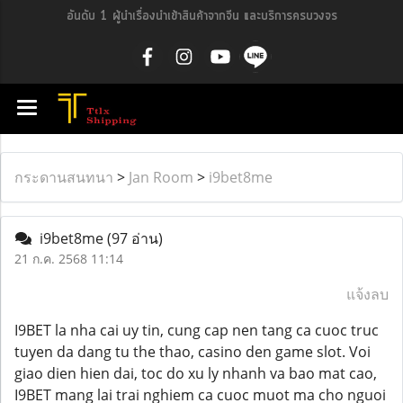
อันดับ 1 ผู้นำเรื่องนำเข้าสินค้าจากจีน และบริการครบวงจร
กระดานสนทนา
>
Jan Room
>
i9bet8me
i9bet8me
(97 อ่าน)
21 ก.ค. 2568 11:14
แจ้งลบ
I9BET la nha cai uy tin, cung cap nen tang ca cuoc truc
tuyen da dang tu the thao, casino den game slot. Voi
giao dien hien dai, toc do xu ly nhanh va bao mat cao,
I9BET mang lai trai nghiem ca cuoc muot ma cho nguoi