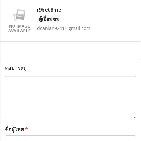
i9bet8me
ผู้เยี่ยมชม
doanlan9241@gmail.com
ตอบกระทู้
ชื่อผู้โพส
*