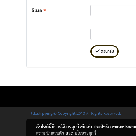
อีเมล
*
ตอบกลับ
ttlxshipping © Copyright 2010 All Rights Reserved.
เว็บไซต์นี้มีการใช้งานคุกกี้ เพื่อเพิ่มประสิทธิภาพและประส
ความเป็นส่วนตัว
และ
นโยบายคุกกี้