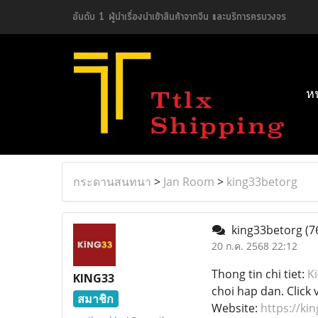
อันดับ 1 ผู้นำเรื่องนำเข้าสินค้าจากจีน และบริการครบวงจร
ห
กระดานสนทนา
>
Jan Room
>
king33betorg
king33betorg
(7
20 ก.ค. 2568 22:12
Thong tin chi tiet:
K
KING33
choi hap dan. Click
สมาชิก
Website:
https://ki