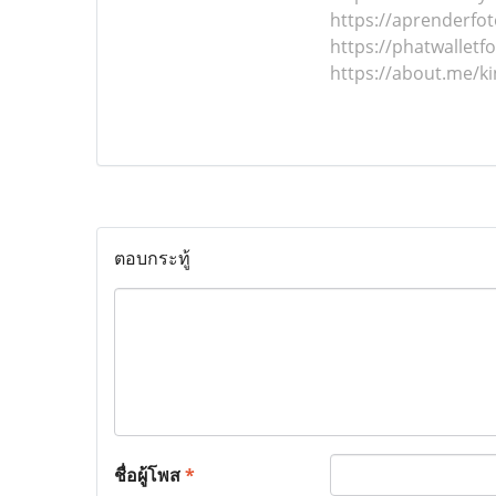
https://aprenderfot
https://phatwallet
https://about.me/k
ตอบกระทู้
ชื่อผู้โพส
*