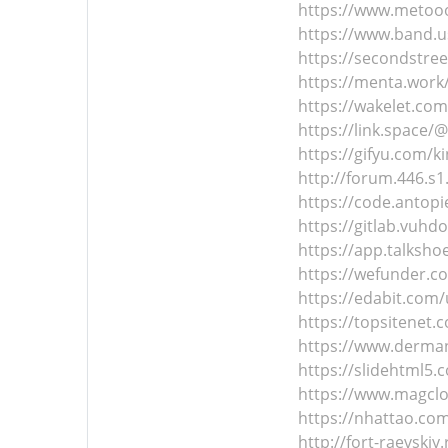
https://www.metooo
https://www.band.
https://secondstree
https://menta.work
https://wakelet.co
https://link.space/
https://gifyu.com/k
http://forum.446.s
https://code.antopi
https://gitlab.vuhd
https://app.talksh
https://wefunder.c
https://edabit.co
https://topsitenet.
https://www.derma
https://slidehtml
https://www.magcl
https://nhattao.c
http://fort-raevski