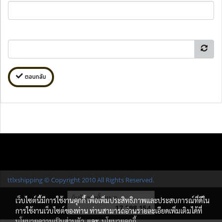
ตอบกลับ
ttlxshipping © Copyright 2010 All Rights Reserved.
ผู้เข้าชมทั้งหมด
เว็บไซต์นี้มีการใช้งานคุกกี้ เพื่อเพิ่มประสิทธิภาพและประสบการณ์ที่ดีใน
17,298,154
การใช้งานเว็บไซต์ของท่าน ท่านสามารถอ่านรายละเอียดเพิ่มเติมได้ที่
นโยบายความเป็นส่วนตัว
และ
นโยบายคุกกี้