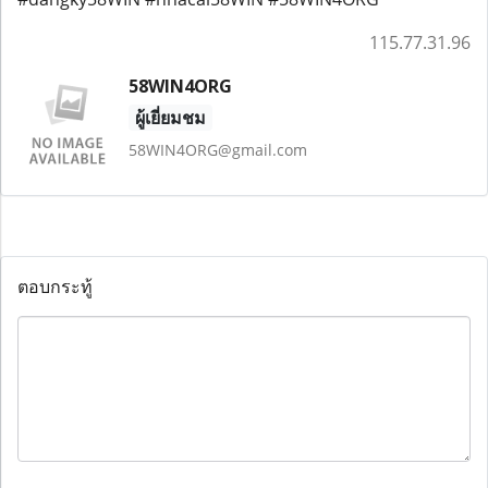
115.77.31.96
58WIN4ORG
ผู้เยี่ยมชม
58WIN4ORG@gmail.com
ตอบกระทู้