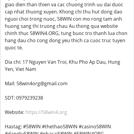
giao dien than thien va cac chuong trinh uu dai duoc
cap nhat thuong xuyen. Khong chi thu hut dong dao
nguoi choi trong nuoc, 58WIN con mo rong tam anh
huong sang thi truong chau Au thong qua website
chinh thuc 58WIN4.ORG, tung buoc tro thanh lua chon
hang dau cho cong dong yeu thich ca cuoc truc tuyen
quoc te.
Dia chi: 17 Nguyen Van Troi, Khu Pho Ap Dau, Hung
Yen, Viet Nam
Mail: 58win4org@gmail.com
SDT: 0979239238
Website:
https://58win4.org
Hastag: #58WIN #thethao58WIN #casino58WIN
#dangky58WIN #nhacai58WIN #58WIN4ORG