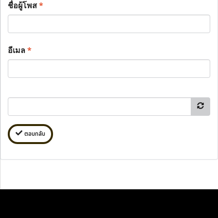
ชื่อผู้โพส
*
อีเมล
*
ตอบกลับ