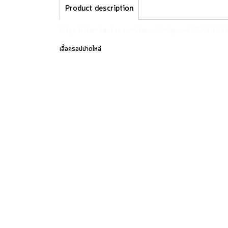
Product description
https://item.taobao.com/item.htm?spm=a230r.1.14
เสื้อครอปปาดไหล่