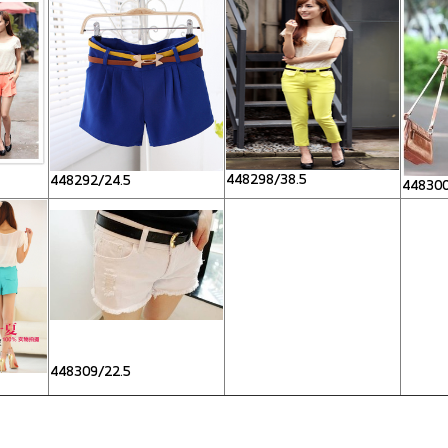
448298/38.5
448292/24.5
448300
448309/22.5