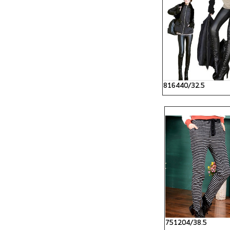
816440/32.5
751204/38.5