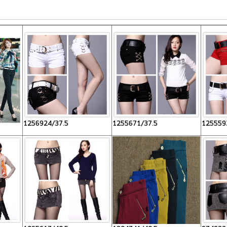
1256924/37.5
1255671/37.5
125559