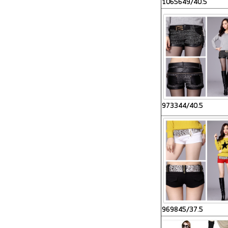
1065649/40.5
973344/40.5
969845/37.5