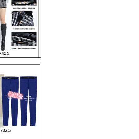
/40.5
/32.5