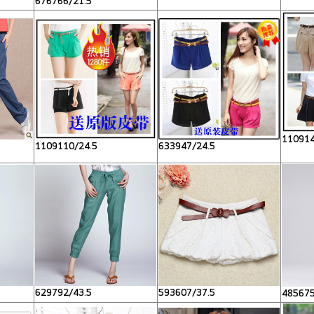
676766/21.5
110914
1109110/24.5
633947/24.5
629792/43.5
593607/37.5
485675