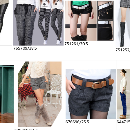
751261/30.5
765709/38.5
751252
676696/25.5
644715