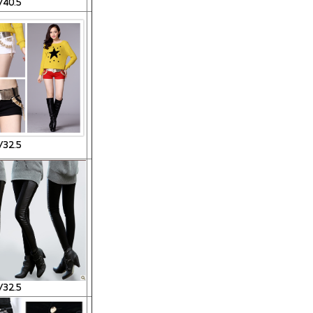
/40.5
/32.5
/32.5