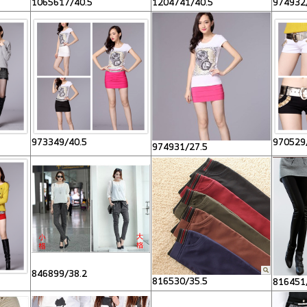
1065617/40.5
1204741/40.5
974932
973349/40.5
970529
974931/27.5
846899/38.2
816530/35.5
816451