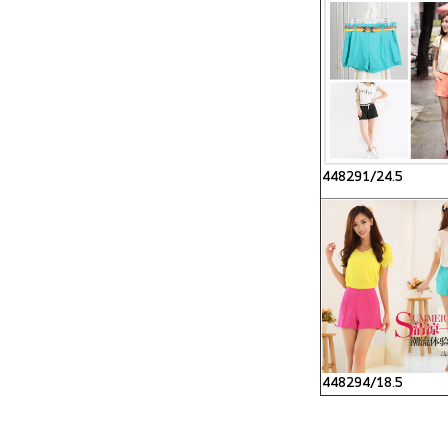
448291/24.5
448294/18.5