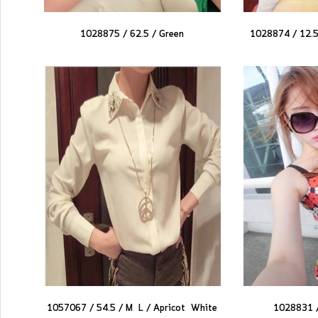
1028875 / 62.5 /
Green
1028874 / 12.
1057067 / 54.5 / M L /
Apricot
White
1028831 /