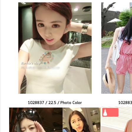
1028837 / 22.5 /
Photo Color
102883