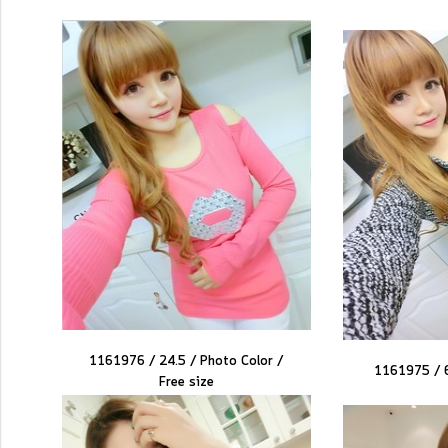
1161976 / 24.5 /
Photo Color /
1161975 / 
Free size