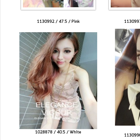
1130992 / 47.5 /
Pink
1130997
1028878 / 40.5 / White
1130996