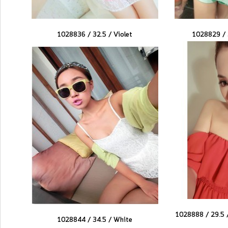
1028836 / 32.5 /
Violet
1028829 / 
1028888 / 29.5 
1028844 / 34.5 /
White