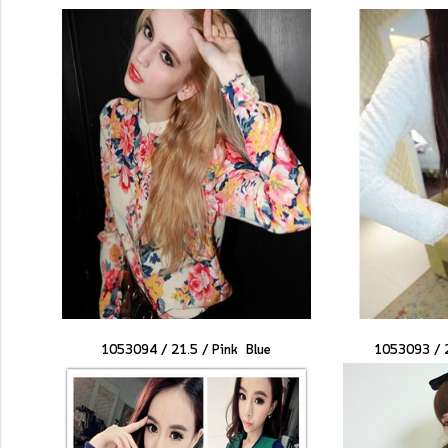
1053094 / 21.5 /
Pink
Blue
1053093 / 