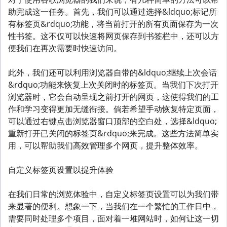
助完成这一任务。首先，我们可以通过选择&ldquo;标记所
有标签页&rdquo;功能，将当前打开的所有页面保存为一次
性书签。这不仅可以快速将网页保存到书签栏中，还可以方
便我们在再次需要时快速访问。
此外，我们还可以利用浏览器自带的&ldquo;继续上次会话
&rdquo;功能来恢复上次关闭时的标签页。当我们下次打开
浏览器时，它会自动呈现之前打开的网页，这使得我们的工
作和学习变得更加无缝衔接。倘若希望手动恢复特定页面，
可以通过右键点击浏览器窗口顶部的空白处，选择&ldquo;
重新打开已关闭的标签页&rdquo;来完成。这些方法简单实
用，可以帮助我们高效管理多个网页，提升整体效率。
自定义标签页设置以提升体验
在我们日常的浏览体验中，自定义标签页设置可以为我们带
来显著的便利。想象一下，当我们在一个繁忙的工作日中，
需要同时处理多个项目，面对着一堆网站时，如何让这一切