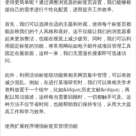
变得更简单呢？通过调整浏览器的标签页设置，我们能够根
据自己的需求进行个性化配置，进而提升工作效率。
首先，我们可以选择合适的主题和外观，使得每个标签页都
能反映我们的个人风格和喜好。这不仅能让我们的浏览器看
起来更加整洁，也能在视觉上减少疲劳。同时，我们可以利
用固定标签的功能，将常用网站如电子邮件或项目管理工具
固定在最前面，这样一来，我们无需漫长搜索即可迅速访
问。
此外，利用活动标签组功能将相关网页集中管理，可以有效
减少混乱。例如，在进行某项研究时，我们可以将相关学术
资料放置于一个组中，比如&ldquo;历史文献&rdquo;，再
配以简洁描述，这样每当需要回顾时，一切都触手可及。这
种方法不仅节省时间，也能帮助我们保持专注，从而大大提
高工作和学习效率。
使用扩展程序增强标签页管理功能