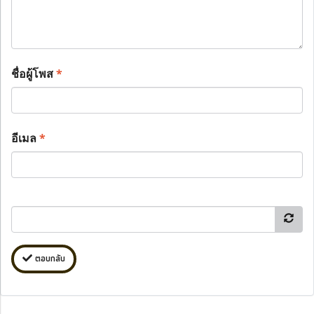
ชื่อผู้โพส
*
อีเมล
*
ตอบกลับ