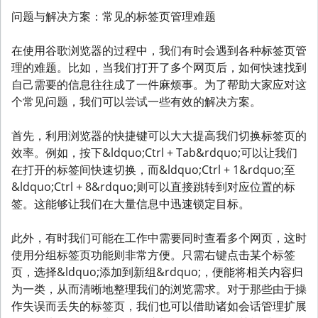
问题与解决方案：常见的标签页管理难题
在使用谷歌浏览器的过程中，我们有时会遇到各种标签页管
理的难题。比如，当我们打开了多个网页后，如何快速找到
自己需要的信息往往成了一件麻烦事。为了帮助大家应对这
个常见问题，我们可以尝试一些有效的解决方案。
首先，利用浏览器的快捷键可以大大提高我们切换标签页的
效率。例如，按下&ldquo;Ctrl + Tab&rdquo;可以让我们
在打开的标签间快速切换，而&ldquo;Ctrl + 1&rdquo;至
&ldquo;Ctrl + 8&rdquo;则可以直接跳转到对应位置的标
签。这能够让我们在大量信息中迅速锁定目标。
此外，有时我们可能在工作中需要同时查看多个网页，这时
使用分组标签页功能则非常方便。只需右键点击某个标签
页，选择&ldquo;添加到新组&rdquo;，便能将相关内容归
为一类，从而清晰地整理我们的浏览需求。对于那些由于操
作失误而丢失的标签页，我们也可以借助诸如会话管理扩展