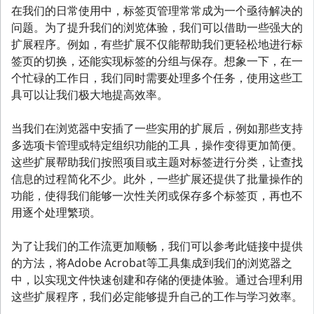
在我们的日常使用中，标签页管理常常成为一个亟待解决的
问题。为了提升我们的浏览体验，我们可以借助一些强大的
扩展程序。例如，有些扩展不仅能帮助我们更轻松地进行标
签页的切换，还能实现标签的分组与保存。想象一下，在一
个忙碌的工作日，我们同时需要处理多个任务，使用这些工
具可以让我们极大地提高效率。
当我们在浏览器中安插了一些实用的扩展后，例如那些支持
多选项卡管理或特定组织功能的工具，操作变得更加简便。
这些扩展帮助我们按照项目或主题对标签进行分类，让查找
信息的过程简化不少。此外，一些扩展还提供了批量操作的
功能，使得我们能够一次性关闭或保存多个标签页，再也不
用逐个处理繁琐。
为了让我们的工作流更加顺畅，我们可以参考此链接中提供
的方法，将Adobe Acrobat等工具集成到我们的浏览器之
中，以实现文件快速创建和存储的便捷体验。通过合理利用
这些扩展程序，我们必定能够提升自己的工作与学习效率。