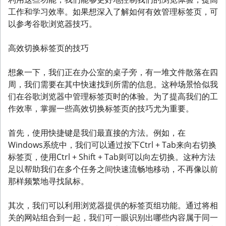
工作和学习效率。如果想深入了解如何有效管理标签页，可
以参考谷歌浏览器技巧。
高效切换标签页的技巧
想象一下，我们正在办公室的桌子旁，有一堆文件散落在四
周，我们需要在其中快速找到所需的信息。这种场景恰似我
们在谷歌浏览器中管理标签页时的体验。为了提高我们的工
作效率，掌握一些高效切换标签页的技巧尤为重要。
首先，使用快捷键是我们最直接的方法。例如，在
Windows系统中，我们可以通过按下Ctrl + Tab来向右切换
标签页，使用Ctrl + Shift + Tab则可以向左切换。这种方法
足以帮助我们在多个任务之间快速流畅地移动，不再像以前
那样频繁地寻找鼠标。
其次，我们可以利用浏览器提供的标签页组功能。通过将相
关的网站组合到一起，我们可一眼识别出哪些内容属于同一