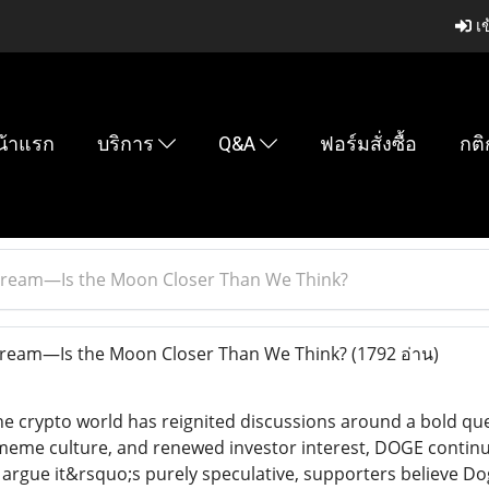
เข
น้าแรก
บริการ
Q&A
ฟอร์มสั่งซื้อ
กติ
Dream—Is the Moon Closer Than We Think?
ream—Is the Moon Closer Than We Think?
(1792 อ่าน)
he crypto world has reignited discussions around a bold qu
meme culture, and renewed investor interest, DOGE continues
s argue it&rsquo;s purely speculative, supporters believe D