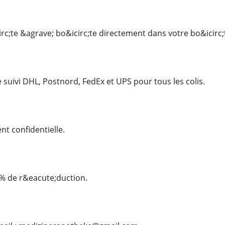
irc;te &agrave; bo&icirc;te directement dans votre bo&icirc;t
suivi DHL, Postnord, FedEx et UPS pour tous les colis.
nt confidentielle.
 % de r&eacute;duction.