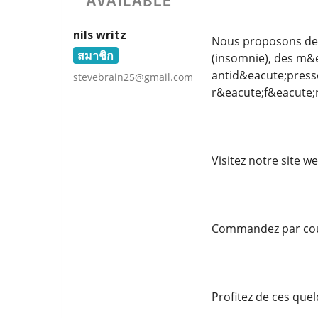
nils writz
Nous proposons des
สมาชิก
(insomnie), des m&e
antid&eacute;press
stevebrain25@gmail.com
r&eacute;f&eacute;
Visitez notre site 
Commandez par cou
Profitez de ces que