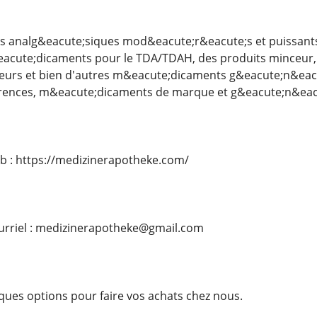
 analg&eacute;siques mod&eacute;r&eacute;s et puissants,
acute;dicaments pour le TDA/TDAH, des produits minceur, 
eurs et bien d'autres m&eacute;dicaments g&eacute;n&eac
rences, m&eacute;dicaments de marque et g&eacute;n&eac
web : https://medizinerapotheke.com/
rriel : medizinerapotheke@gmail.com
lques options pour faire vos achats chez nous.