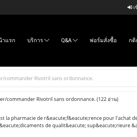
เข
น้าแรก
บริการ
Q&A
ฟอร์มสั่งซื้อ
กติ
er/commander Rivotril sans ordonnance.
ter/commander Rivotril sans ordonnance.
(122 อ่าน)
st la pharmacie de r&eacute;f&eacute;rence pour l'achat d
eacute;dicaments de qualit&eacute; sup&eacute;rieure &ag