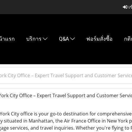
เข
น้าแรก
บริการ
Q&A
ฟอร์มสั่งซื้อ
กติ
ork City Office – Expert Travel Support and Customer Servic
ork City Office – Expert Travel Support and Customer Serv
York City office is your go-to destination for comprehensive
y situated in Manhattan, the Air France Office in New York p
age services, and travel inquiries. Whether you're flying to 