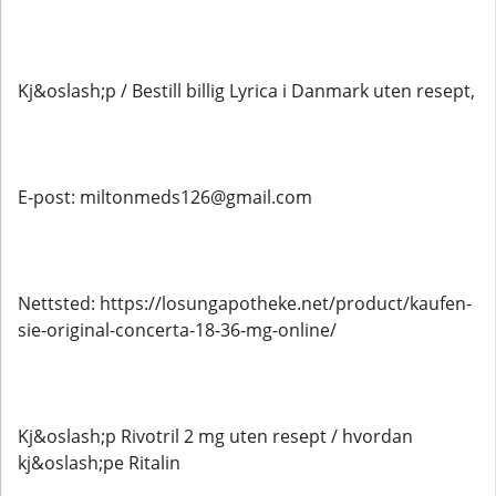
Kj&oslash;p / Bestill billig Lyrica i Danmark uten resept,
E-post: miltonmeds126@gmail.com
Nettsted: https://losungapotheke.net/product/kaufen-
sie-original-concerta-18-36-mg-online/
Kj&oslash;p Rivotril 2 mg uten resept / hvordan
kj&oslash;pe Ritalin