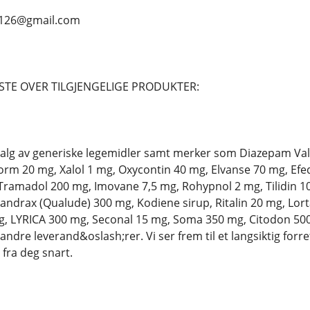
s126@gmail.com
STE OVER TILGJENGELIGE PRODUKTER:
utvalg av generiske legemidler samt merker som Diazepam Va
m 20 mg, Xalol 1 mg, Oxycontin 40 mg, Elvanse 70 mg, Efe
Tramadol 200 mg, Imovane 7,5 mg, Rohypnol 2 mg, Tilidin 
ndrax (Qualude) 300 mg, Kodiene sirup, Ritalin 20 mg, Lor
g, LYRICA 300 mg, Seconal 15 mg, Soma 350 mg, Citodon 500
dre leverand&oslash;rer. Vi ser frem til et langsiktig for
fra deg snart.