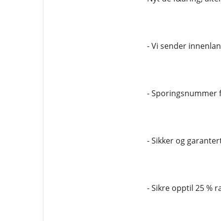
- Vi sender innenla
- Sporingsnummer f
- Sikker og garantert
- Sikre opptil 25 % r