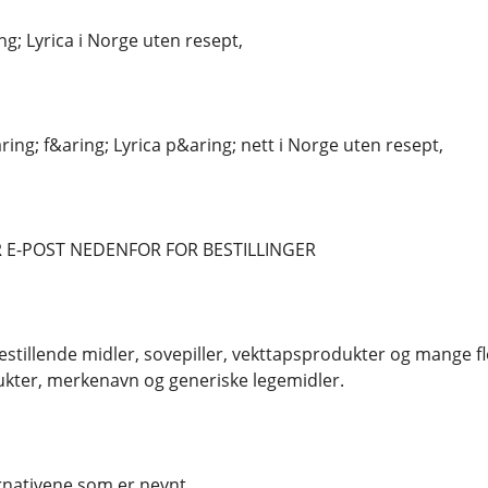
g; Lyrica i Norge uten resept,
ing; f&aring; Lyrica p&aring; nett i Norge uten resept,
 E-POST NEDENFOR FOR BESTILLINGER
estillende midler, sovepiller, vekttapsprodukter og mange fl
kter, merkenavn og generiske legemidler.
ernativene som er nevnt