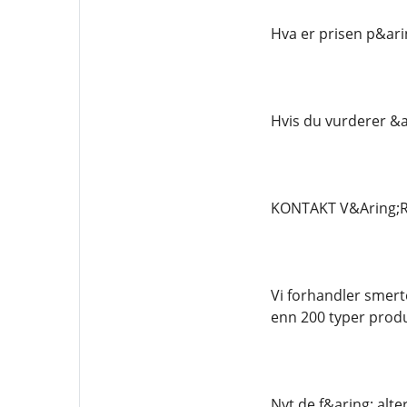
Hva er prisen p&arin
Hvis du vurderer &ar
KONTAKT V&Aring;R
Vi forhandler smert
enn 200 typer produ
Nyt de f&aring; alt