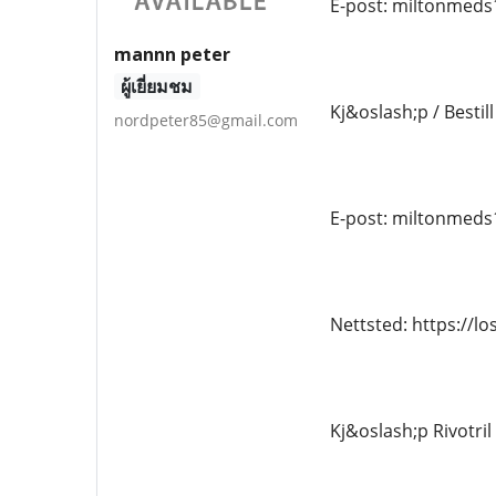
E-post: miltonmed
mannn peter
ผู้เยี่ยมชม
Kj&oslash;p / Bestill
nordpeter85@gmail.com
E-post: miltonmed
Nettsted: https://l
Kj&oslash;p Rivotril