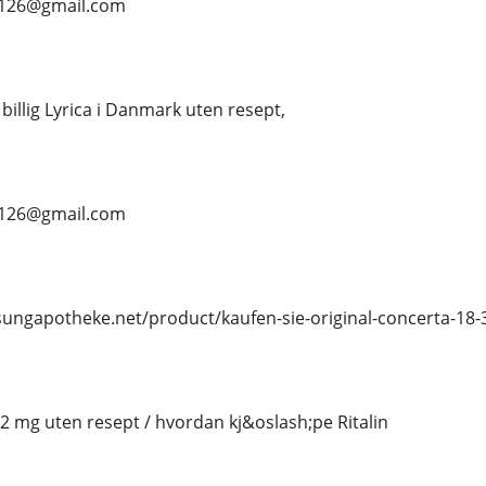
s126@gmail.com
 billig Lyrica i Danmark uten resept,
s126@gmail.com
osungapotheke.net/product/kaufen-sie-original-concerta-18-
 2 mg uten resept / hvordan kj&oslash;pe Ritalin