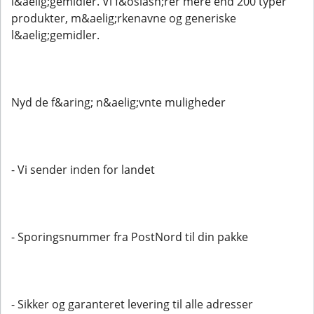
l&aelig;gemidler. Vi f&oslash;rer mere end 200 typer
produkter, m&aelig;rkenavne og generiske
l&aelig;gemidler.
Nyd de f&aring; n&aelig;vnte muligheder
- Vi sender inden for landet
- Sporingsnummer fra PostNord til din pakke
- Sikker og garanteret levering til alle adresser