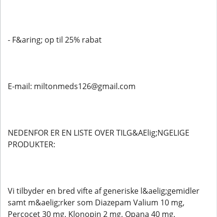
- F&aring; op til 25% rabat
E-mail: miltonmeds126@gmail.com
NEDENFOR ER EN LISTE OVER TILG&AElig;NGELIGE
PRODUKTER:
Vi tilbyder en bred vifte af generiske l&aelig;gemidler
samt m&aelig;rker som Diazepam Valium 10 mg,
Percocet 30 mg, Klonopin 2 mg, Opana 40 mg,