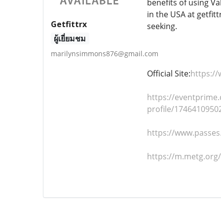
benefits of using Va
in the USA at getfi
Getfittrx
seeking.
ผู้เยี่ยมชม
marilynsimmons876@gmail.com
Official Site:
https:/
https://eventprime
profile/174641095
https://www.passe
https://m.metg.org