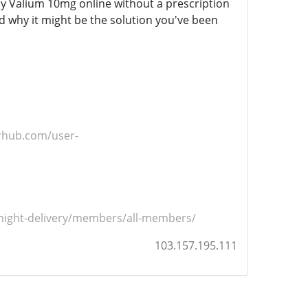
buy Valium 10mg online without a prescription
d why it might be the solution you've been
rhub.com/user-
rnight-delivery/members/all-members/
103.157.195.111