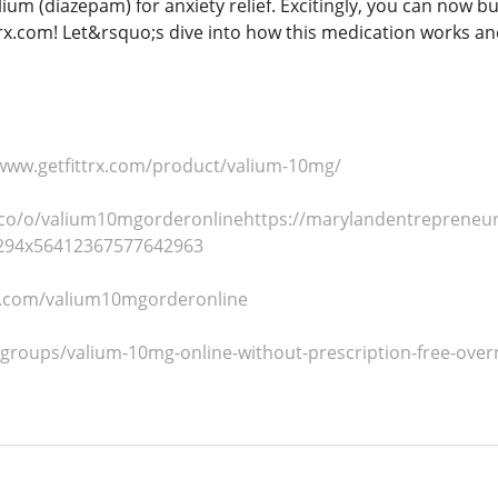
lium (diazepam) for anxiety relief. Excitingly, you can now 
ttrx.com! Let&rsquo;s dive into how this medication works an
/www.getfittrx.com/product/valium-10mg/
.co/o/valium10mgorderonlinehttps://marylandentrepreneu
0294x56412367577642963
s.com/valium10mgorderonline
/groups/valium-10mg-online-without-prescription-free-ove