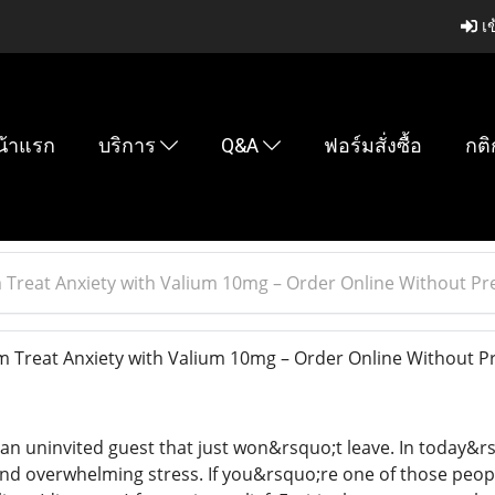
เข
น้าแรก
บริการ
Q&A
ฟอร์มสั่งซื้อ
กติ
 Treat Anxiety with Valium 10mg – Order Online Without Pr
 Treat Anxiety with Valium 10mg – Order Online Without Pr
e an uninvited guest that just won&rsquo;t leave. In today&r
and overwhelming stress. If you&rsquo;re one of those peop