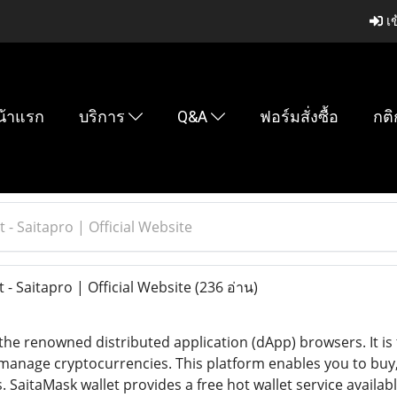
เข
น้าแรก
บริการ
Q&A
ฟอร์มสั่งซื้อ
กติ
 - Saitapro | Official Website
- Saitapro | Official Website
(236 อ่าน)
the renowned distributed application (dApp) browsers. It is
 manage cryptocurrencies. This platform enables you to bu
 SaitaMask wallet provides a free hot wallet service availa