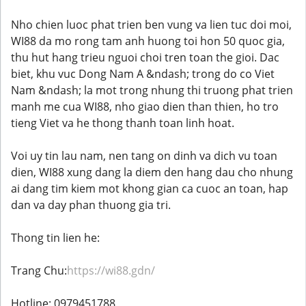
Nho chien luoc phat trien ben vung va lien tuc doi moi,
WI88 da mo rong tam anh huong toi hon 50 quoc gia,
thu hut hang trieu nguoi choi tren toan the gioi. Dac
biet, khu vuc Dong Nam A &ndash; trong do co Viet
Nam &ndash; la mot trong nhung thi truong phat trien
manh me cua WI88, nho giao dien than thien, ho tro
tieng Viet va he thong thanh toan linh hoat.
Voi uy tin lau nam, nen tang on dinh va dich vu toan
dien, WI88 xung dang la diem den hang dau cho nhung
ai dang tim kiem mot khong gian ca cuoc an toan, hap
dan va day phan thuong gia tri.
Thong tin lien he:
Trang Chu:
https://wi88.gdn/
Hotline: 0979451788