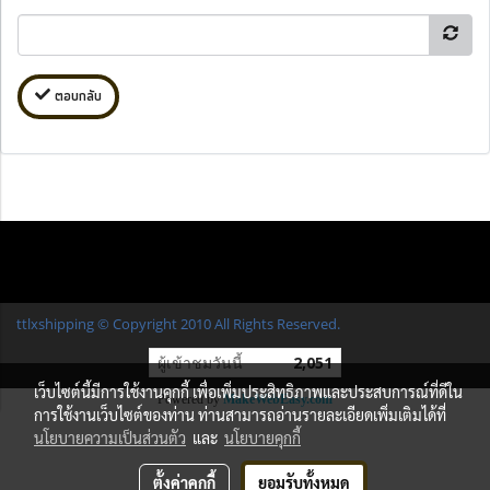
ตอบกลับ
ttlxshipping © Copyright 2010 All Rights Reserved.
ผู้เข้าชมวันนี้
2,051
เว็บไซต์นี้มีการใช้งานคุกกี้ เพื่อเพิ่มประสิทธิภาพและประสบการณ์ที่ดีใน
Powered by
MakeWebEasy.com
การใช้งานเว็บไซต์ของท่าน ท่านสามารถอ่านรายละเอียดเพิ่มเติมได้ที่
นโยบายความเป็นส่วนตัว
และ
นโยบายคุกกี้
ตั้งค่าคุกกี้
ยอมรับทั้งหมด