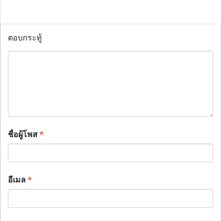
ตอบกระทู้
ชื่อผู้โพส
*
อีเมล
*