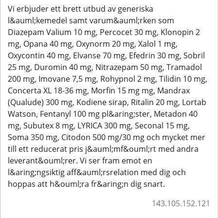
Vi erbjuder ett brett utbud av generiska
l&auml;kemedel samt varum&auml;rken som
Diazepam Valium 10 mg, Percocet 30 mg, Klonopin 2
mg, Opana 40 mg, Oxynorm 20 mg, Xalol 1 mg,
Oxycontin 40 mg, Elvanse 70 mg, Efedrin 30 mg, Sobril
25 mg, Duromin 40 mg, Nitrazepam 50 mg, Tramadol
200 mg, Imovane 7,5 mg, Rohypnol 2 mg, Tilidin 10 mg,
Concerta XL 18-36 mg, Morfin 15 mg mg, Mandrax
(Qualude) 300 mg, Kodiene sirap, Ritalin 20 mg, Lortab
Watson, Fentanyl 100 mg pl&aring;ster, Metadon 40
mg, Subutex 8 mg, LYRICA 300 mg, Seconal 15 mg,
Soma 350 mg, Citodon 500 mg/30 mg och mycket mer
till ett reducerat pris j&auml;mf&ouml;rt med andra
leverant&ouml;rer. Vi ser fram emot en
l&aring;ngsiktig aff&auml;rsrelation med dig och
hoppas att h&ouml;ra fr&aring;n dig snart.
143.105.152.121