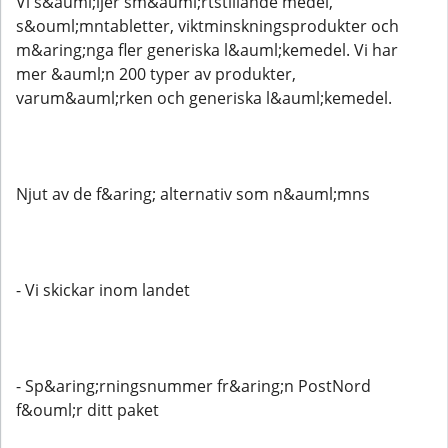
Vi s&auml;ljer sm&auml;rtstillande medel,
s&ouml;mntabletter, viktminskningsprodukter och
m&aring;nga fler generiska l&auml;kemedel. Vi har
mer &auml;n 200 typer av produkter,
varum&auml;rken och generiska l&auml;kemedel.
Njut av de f&aring; alternativ som n&auml;mns
- Vi skickar inom landet
- Sp&aring;rningsnummer fr&aring;n PostNord
f&ouml;r ditt paket