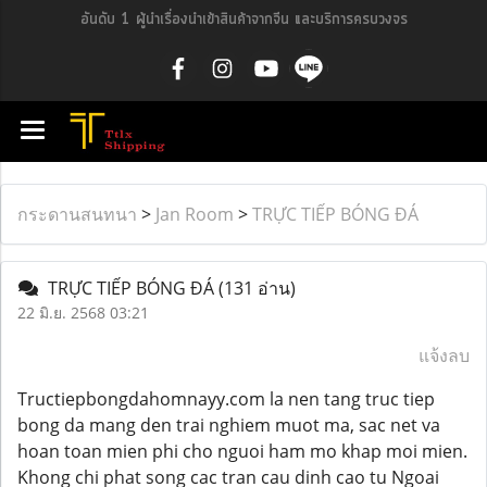
อันดับ 1 ผู้นำเรื่องนำเข้าสินค้าจากจีน และบริการครบวงจร
กระดานสนทนา
>
Jan Room
>
TRỰC TIẾP BÓNG ĐÁ
TRỰC TIẾP BÓNG ĐÁ
(131 อ่าน)
22 มิ.ย. 2568 03:21
แจ้งลบ
Tructiepbongdahomnayy.com la nen tang truc tiep
bong da mang den trai nghiem muot ma, sac net va
hoan toan mien phi cho nguoi ham mo khap moi mien.
Khong chi phat song cac tran cau dinh cao tu Ngoai