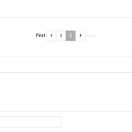
First
Last
1
2