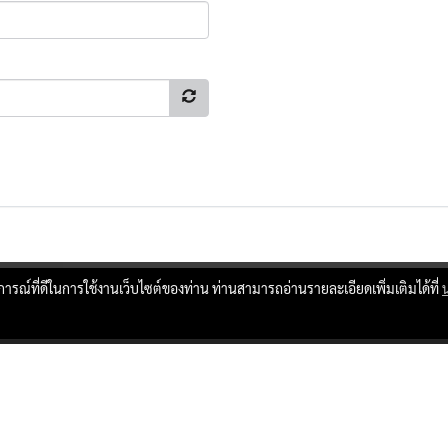
บการณ์ที่ดีในการใช้งานเว็บไซต์ของท่าน ท่านสามารถอ่านรายละเอียดเพิ่มเติมได้ที่
ผู้เข้าชมทั้งหมด
17,229,237
Powered by
MakeWebEasy.com