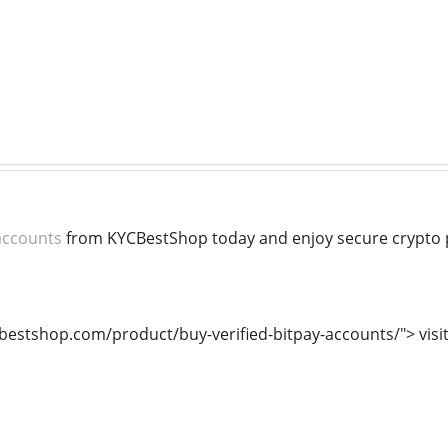
 accounts
from KYCBestShop today and enjoy secure crypto p
cbestshop.com/product/buy-verified-bitpay-accounts/"> visi