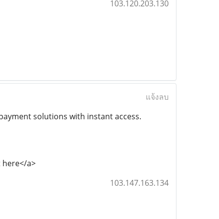
103.120.203.130
แจ้งลบ
ayment solutions with instant access.
t here</a>
103.147.163.134