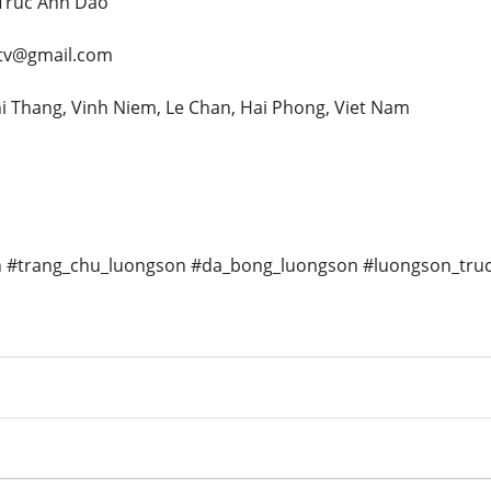
Truc Anh Dao
1tv@gmail.com
Chi Thang, Vinh Niem, Le Chan, Hai Phong, Viet Nam
n #trang_chu_luongson #da_bong_luongson #luongson_tru