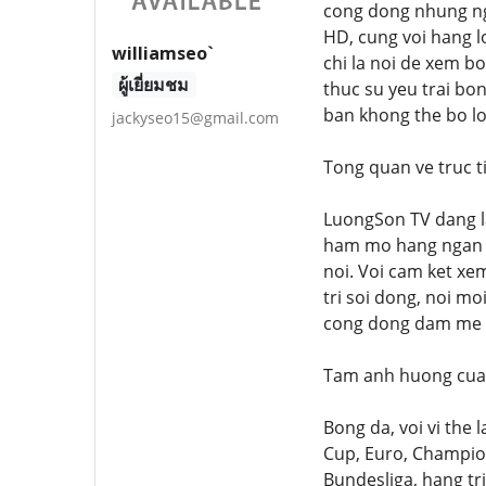
cong dong nhung ng
HD, cung voi hang l
williamseo`
chi la noi de xem b
ผู้เยี่ยมชม
thuc su yeu trai bo
ban khong the bo lo
jackyseo15@gmail.com
Tong quan ve truc 
LuongSon TV dang l
ham mo hang ngan tr
noi. Voi cam ket xe
tri soi dong, noi m
cong dong dam me th
Tam anh huong cua 
Bong da, voi vi the
Cup, Euro, Champion
Bundesliga, hang tr