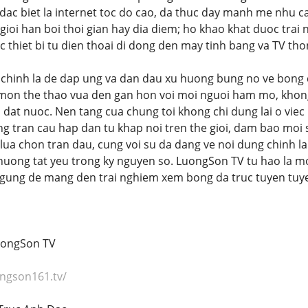
dac biet la internet toc do cao, da thuc day manh me nhu
ioi han boi thoi gian hay dia diem; ho khao khat duoc trai
c thiet bi tu dien thoai di dong den may tinh bang va TV th
chinh la de dap ung va dan dau xu huong bung no ve bong d
 mon the thao vua den gan hon voi moi nguoi ham mo, khong
dat nuoc. Nen tang cua chung toi khong chi dung lai o vie
 tran cau hap dan tu khap noi tren the gioi, dam bao moi so
c lua chon tran dau, cung voi su da dang ve noi dung chinh l
huong tat yeu trong ky nguyen so. LuongSon TV tu hao la m
gung de mang den trai nghiem xem bong da truc tuyen tuyet
uongSon TV
ongson161.tv/