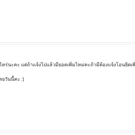
่าไหร่นะคะ แต่ถ้าแจ้งไปแล้วมียอดเพิ่มไหม่คะถ้ามีต้องแจ้งโอนยิดเ
ลยวันนี้คะ :)