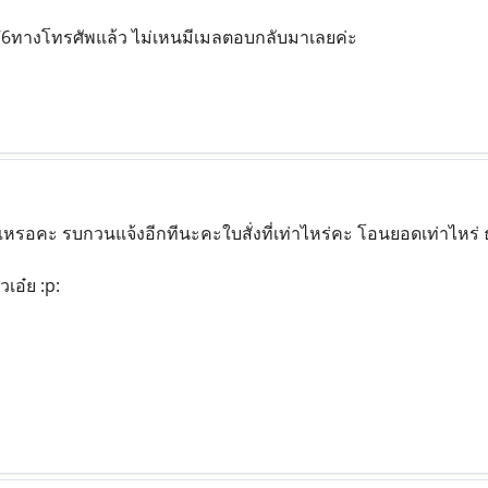
 76ทางโทรศัพแล้ว ไม่เหนมีเมลตอบกลับมาเลยค่ะ
เหรอคะ รบกวนแจ้งอีกทีนะคะใบสั่งที่เท่าไหร่คะ โอนยอดเท่าไห
เอ๋ย :p: