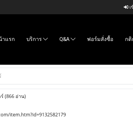
เข
น้าแรก
บริการ
Q&A
ฟอร์มสั่งซื้อ
กติ
์
ร์
(866 อ่าน)
.com/item.htm?id=9132582179