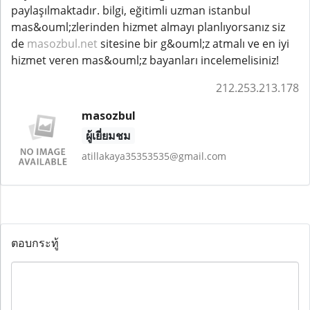
paylaşılmaktadır. bilgi, eğitimli uzman istanbul
mas&ouml;zlerinden hizmet almayı planlıyorsanız siz
de
masozbul.net
sitesine bir g&ouml;z atmalı ve en iyi
hizmet veren mas&ouml;z bayanları incelemelisiniz!
212.253.213.178
masozbul
ผู้เยี่ยมชม
atillakaya35353535@gmail.com
ตอบกระทู้