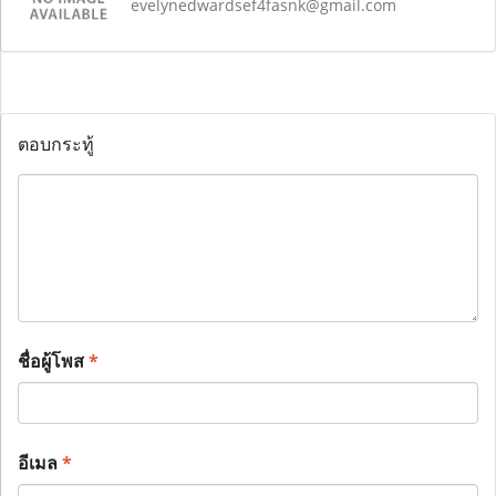
evelynedwardsef4fasnk@gmail.com
ตอบกระทู้
ชื่อผู้โพส
*
อีเมล
*