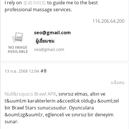
I rely on
오피가이드
to guide me to the best
professional massage services.
116.206.64.200
seo@gmail.com
ผู้เยี่ยมชม
seo@gmail.com
#8
13 ก.ย. 2568 12:04
แจ้งลบ
Null&rsquo;s Brawl APK
, sınırsız elmas, altın ve
t&uuml;m karakterlerin a&ccedil;ık olduğu &ouml;zel
bir Brawl Stars sunucusudur. Oyunculara
&ouml;zg&uuml;r, eğlenceli ve sınırsız bir deneyim
sunar.