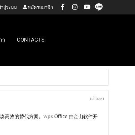
้าสู่ระบบ
สมัครสมาชิก
กา
CONTACTS
แจ้งลบ
了紧凑高效的替代方案。
wps
Office 由金山软件开