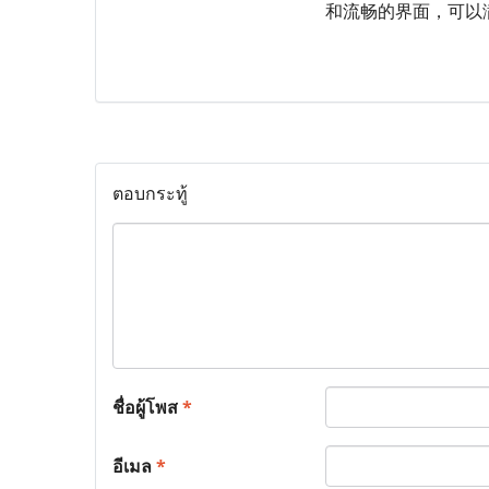
和流畅的界面，可以
ตอบกระทู้
ชื่อผู้โพส
*
อีเมล
*