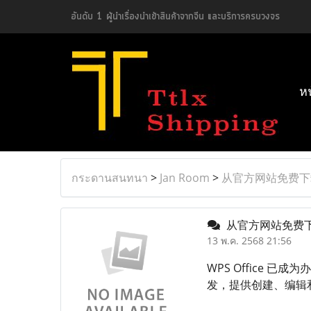
อันดับ 1 ผู้นำเรื่องนำเข้าสินค้าจากจีน และบริการครบวงจร
ห
กระดานสนทนา
>
Jan Room
>
从官方网站免费下载 W
从官方网站免费下载 
13 พ.ค. 2568 21:56
WPS Office
发，提供创建、编辑