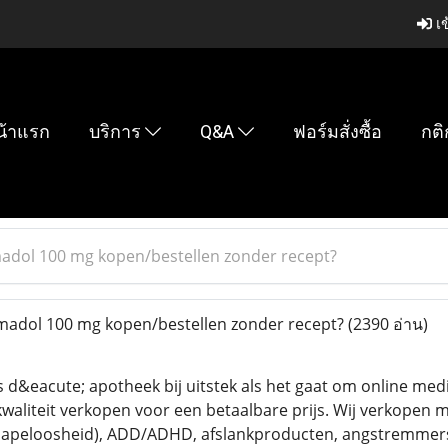
เข
น้าแรก
บริการ
Q&A
ฟอร์มสั่งซื้อ
กติ
adol 100 mg kopen/bestellen zonder recept?
madol 100 mg kopen/bestellen zonder recept?
(2390 อ่าน)
 d&eacute; apotheek bij uitstek als het gaat om online medi
aliteit verkopen voor een betaalbare prijs. Wij verkopen mat
slapeloosheid), ADD/ADHD, afslankproducten, angstremmers,