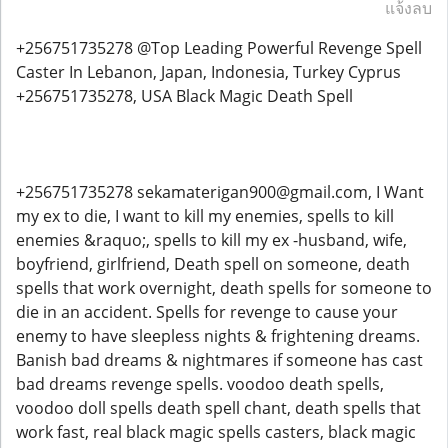
แจ้งลบ
+256751735278 @Top Leading Powerful Revenge Spell
Caster In Lebanon, Japan, Indonesia, Turkey Cyprus
+256751735278, USA Black Magic Death Spell​
+256751735278 sekamaterigan900@gmail.com, I Want
my ex to die, I want to kill my enemies, spells to kill
enemies &raquo;, spells to kill my ex -husband, wife,
boyfriend, girlfriend, Death spell on someone, death
spells that work overnight, death spells for someone to
die in an accident. Spells for revenge to cause your
enemy to have sleepless nights & frightening dreams.
Banish bad dreams & nightmares if someone has cast
bad dreams revenge spells. voodoo death spells,
voodoo doll spells death spell chant, death spells that
work fast, real black magic spells casters, black magic