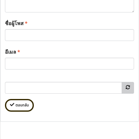
ชื่อผู้โพส
*
อีเมล
*
ตอบกลับ