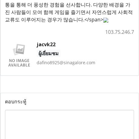
통을 통해 더 풍성한 경험을 선사합니다. 다양한 배경을 가
진 사람들이 모여 함께 게임을 즐기면서 자연스럽게 사회적
교류도 이루어지는 경우가 많습니다.</span>
103.75.246.7
jacvk22
ผู้เยี่ยมชม
dafino8925@sinagalore.com
ตอบกระทู้