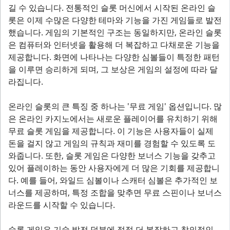
길 수 있습니다. 전통적인 슬롯 머신에서 시작된 온라인 슬
롯은 이제 수많은 다양한 테마와 기능을 가진 게임들로 발전
했습니다. 게임의 기본적인 구조는 동일하지만, 온라인 슬롯
은 컴퓨터와 인터넷을 활용해 더 복잡하고 다채로운 기능을
제공합니다. 화면에 나타나는 다양한 심볼들이 특정한 패턴
을 이루면 승리하게 되며, 그 보상은 게임의 설정에 따라 달
라집니다.
온라인 슬롯의 큰 특징 중 하나는 '무료 게임' 옵션입니다. 많
은 온라인 카지노에서는 새로운 플레이어를 유치하기 위해
무료 슬롯 게임을 제공합니다. 이 기능은 사용자들이 실제
돈을 걸지 않고 게임의 규칙과 재미를 경험할 수 있도록 도
와줍니다. 또한, 슬롯 게임은 다양한 보너스 기능을 갖추고
있어 플레이하는 동안 사용자에게 더 많은 기회를 제공합니
다. 예를 들어, 와일드 심볼이나 스캐터 심볼은 추가적인 보
너스를 제공하며, 특정 조합을 맞추면 무료 스핀이나 보너스
라운드를 시작할 수 있습니다.
슬롯 게임은 기술 발전 덕분에 점점 더 복잡하고 창의적인