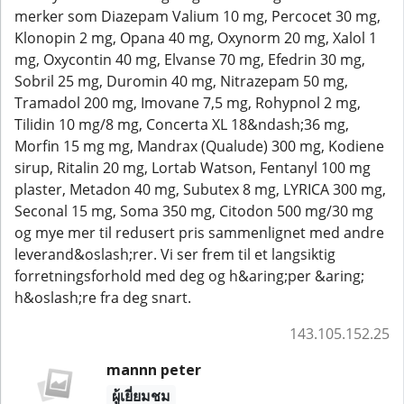
merker som Diazepam Valium 10 mg, Percocet 30 mg,
Klonopin 2 mg, Opana 40 mg, Oxynorm 20 mg, Xalol 1
mg, Oxycontin 40 mg, Elvanse 70 mg, Efedrin 30 mg,
Sobril 25 mg, Duromin 40 mg, Nitrazepam 50 mg,
Tramadol 200 mg, Imovane 7,5 mg, Rohypnol 2 mg,
Tilidin 10 mg/8 mg, Concerta XL 18&ndash;36 mg,
Morfin 15 mg mg, Mandrax (Qualude) 300 mg, Kodiene
sirup, Ritalin 20 mg, Lortab Watson, Fentanyl 100 mg
plaster, Metadon 40 mg, Subutex 8 mg, LYRICA 300 mg,
Seconal 15 mg, Soma 350 mg, Citodon 500 mg/30 mg
og mye mer til redusert pris sammenlignet med andre
leverand&oslash;rer. Vi ser frem til et langsiktig
forretningsforhold med deg og h&aring;per &aring;
h&oslash;re fra deg snart.
143.105.152.25
mannn peter
ผู้เยี่ยมชม