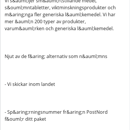
Vi s&auml;ljer sm&auml;rtstillande medel,
s&ouml;mntabletter, viktminskningsprodukter och
m&aring;nga fler generiska l&auml;kemedel. Vi har
mer &auml;n 200 typer av produkter,
varum&auml;rken och generiska l&auml;kemedel.
Njut av de f&aring; alternativ som n&auml;mns
- Vi skickar inom landet
- Sp&aring;rningsnummer fr&aring;n PostNord
f&ouml;r ditt paket