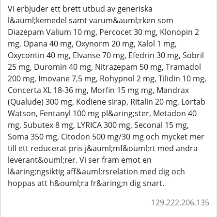
Vi erbjuder ett brett utbud av generiska
l&auml;kemedel samt varum&auml;rken som
Diazepam Valium 10 mg, Percocet 30 mg, Klonopin 2
mg, Opana 40 mg, Oxynorm 20 mg, Xalol 1 mg,
Oxycontin 40 mg, Elvanse 70 mg, Efedrin 30 mg, Sobril
25 mg, Duromin 40 mg, Nitrazepam 50 mg, Tramadol
200 mg, Imovane 7,5 mg, Rohypnol 2 mg, Tilidin 10 mg,
Concerta XL 18-36 mg, Morfin 15 mg mg, Mandrax
(Qualude) 300 mg, Kodiene sirap, Ritalin 20 mg, Lortab
Watson, Fentanyl 100 mg pl&aring;ster, Metadon 40
mg, Subutex 8 mg, LYRICA 300 mg, Seconal 15 mg,
Soma 350 mg, Citodon 500 mg/30 mg och mycket mer
till ett reducerat pris j&auml;mf&ouml;rt med andra
leverant&ouml;rer. Vi ser fram emot en
l&aring;ngsiktig aff&auml;rsrelation med dig och
hoppas att h&ouml;ra fr&aring;n dig snart.
129.222.206.135