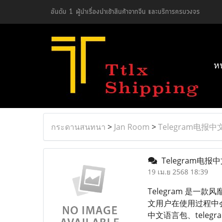
อันดับ 1 ผู้นำเรื่องนำเข้าสินค้าจากจีน และบริการครบวงจร
ห
กระดานสนทนา
>
Jan Room
>
Telegram电报
Telegram电
19 เม.ย 2568 18:39
Telegram 是
文用户在使用过程中会遇
中文语言包、tele