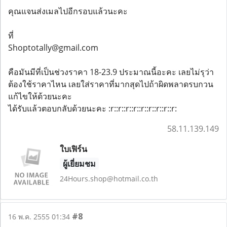
คุณแจนส่งเมลไปอีกรอบแล้วนะคะ
ที่
Shoptotally@gmail.com
คือมันมีที่เป็นช่วงราคา 18-23.9 ประมาณนี้อะคะ เลยไม่รุว่า
ต้องใช้ราคาไหน เลยใส่ราคาที่มากสุดไปถ้าผิดพลาดรบกวน
แก้ไขให้ด้วยนะคะ
ได้รับแล้วตอบกลับด้วยนะคะ :r::r::r::r::r::r::r::r::r:
58.11.139.149
ใบเฟิร์น
ผู้เยี่ยมชม
24Hours.shop@hotmail.co.th
#8
16 พ.ค. 2555 01:34