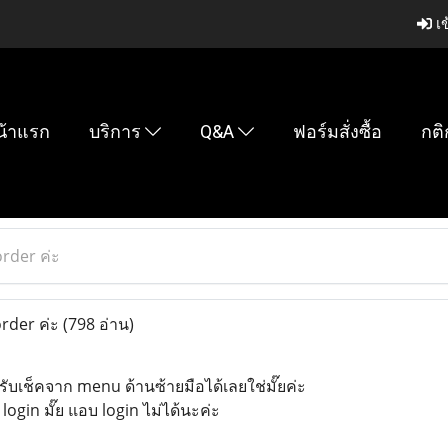
เข
น้าแรก
บริการ
Q&A
ฟอร์มสั่งซื้อ
กติ
rder ค่ะ
rder ค่ะ
(798 อ่าน)
รับเช็คจาก menu ด้านซ้ายมือได้เลยใช่มั๊ยค่ะ
ogin มั๊ย แอบ login ไม่ได้นะค่ะ