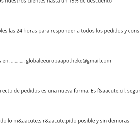
s nuestros clientes hasta un 15% de descuento
es las 24 horas para responder a todos los pedidos y consu
en: ........... globaleeuropaapotheke@gmail.com
recto de pedidos es una nueva forma. Es f&aacute;cil, seg
do lo m&aacute;s r&aacute;pido posible y sin demoras.