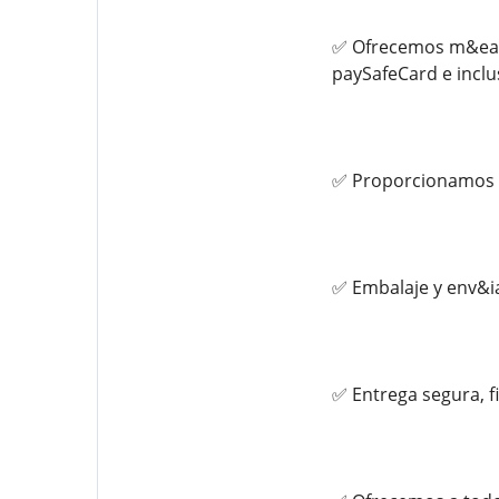
✅ Ofrecemos m&eacut
paySafeCard e inclus
✅ Proporcionamos u
✅ Embalaje y env&i
✅ Entrega segura, f