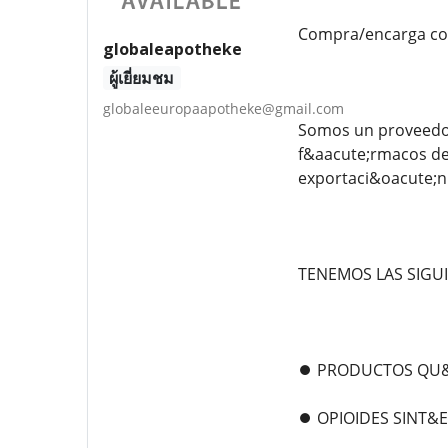
Compra/encarga coca
globaleapotheke
ผู้เยี่ยมชม
globaleeuropaapotheke@gmail.com
Somos un proveedor
f&aacute;rmacos de 
exportaci&oacute;n
TENEMOS LAS SIGU
⏺️ PRODUCTOS QU&I
⏺️ OPIOIDES SINT&E