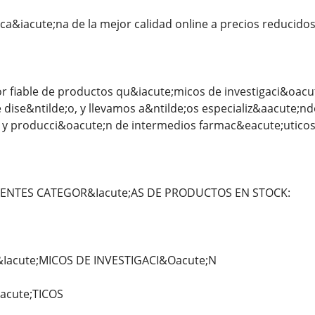
&iacute;na de la mejor calidad online a precios reducidos
 fiable de productos qu&iacute;micos de investigaci&oacut
dise&ntilde;o, y llevamos a&ntilde;os especializ&aacute;nd
 y producci&oacute;n de intermedios farmac&eacute;uticos
IENTES CATEGOR&Iacute;AS DE PRODUCTOS EN STOCK:
acute;MICOS DE INVESTIGACI&Oacute;N
acute;TICOS