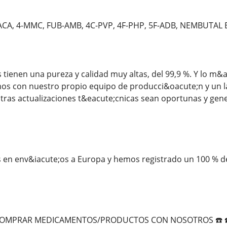
CA, 4-MMC, FUB-AMB, 4C-PVP, 4F-PHP, 5F-ADB, NEMBUTAL
tienen una pureza y calidad muy altas, del 99,9 %. Y lo m&
os con nuestro propio equipo de producci&oacute;n y un l
tras actualizaciones t&eacute;cnicas sean oportunas y gen
 en env&iacute;os a Europa y hemos registrado un 100 % de
E COMPRAR MEDICAMENTOS/PRODUCTOS CON NOSOTROS ☎️ ☎