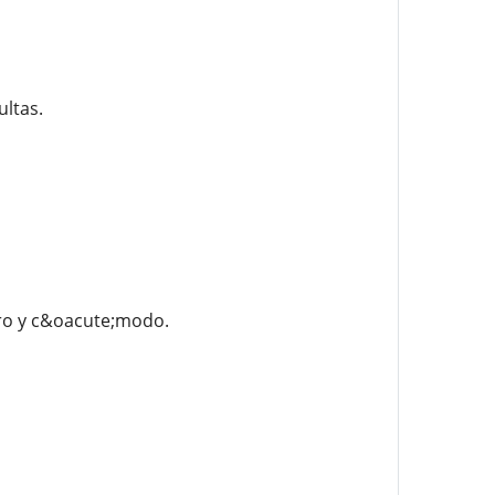
ltas.
uro y c&oacute;modo.