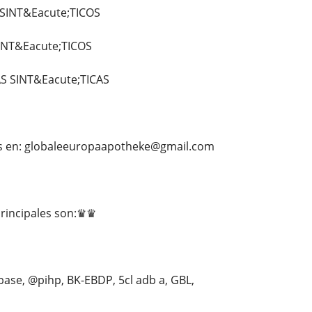
SINT&Eacute;TICOS
INT&Eacute;TICOS
S SINT&Eacute;TICAS
s en: globaleeuropaapotheke@gmail.com
rincipales son:♛♛
ase, @pihp, BK-EBDP, 5cl adb a, GBL,