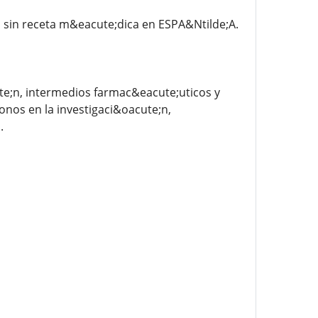
 sin receta m&eacute;dica en ESPA&Ntilde;A.
e;n, intermedios farmac&eacute;uticos y
onos en la investigaci&oacute;n,
.