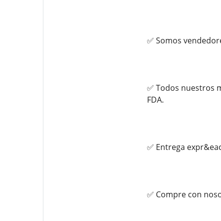
✅ Somos vendedores
✅ Todos nuestros m
FDA.
✅ Entrega expr&eacu
✅ Compre con nosot