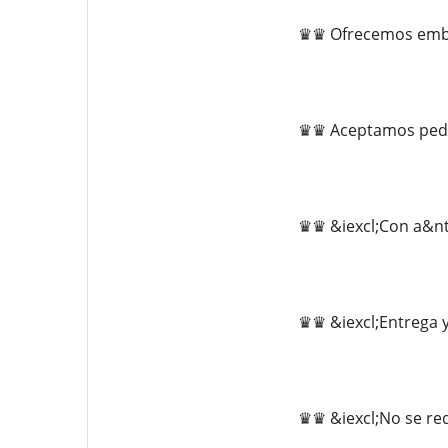
♛♛ Ofrecemos embal
♛♛ Aceptamos pedid
♛♛ &iexcl;Con a&nt
♛♛ &iexcl;Entrega y
♛♛ &iexcl;No se re