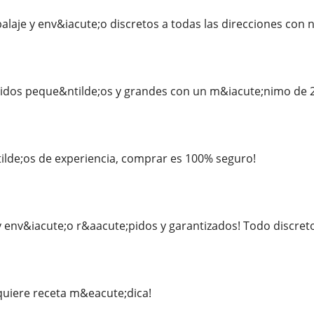
aje y env&iacute;o discretos a todas las direcciones con
os peque&ntilde;os y grandes con un m&iacute;nimo de 
ilde;os de experiencia, comprar es 100% seguro!
 env&iacute;o r&aacute;pidos y garantizados! Todo discreto
quiere receta m&eacute;dica!