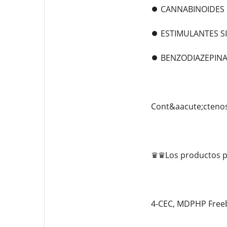
⏺️ CANNABINOIDES 
⏺️ ESTIMULANTES S
⏺️ BENZODIAZEPINA
Cont&aacute;cteno
♛♛Los productos p
4-CEC, MDPHP Freeb