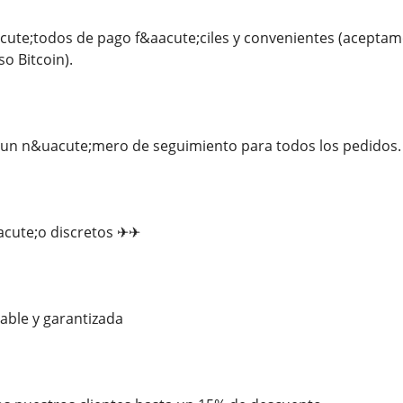
e;todos de pago f&aacute;ciles y convenientes (aceptamos
o Bitcoin).
n n&uacute;mero de seguimiento para todos los pedidos.
acute;o discretos ✈✈
iable y garantizada