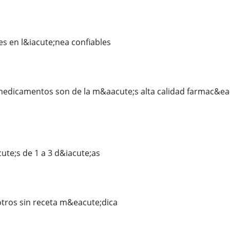
 en l&iacute;nea confiables
edicamentos son de la m&aacute;s alta calidad farmac&eac
te;s de 1 a 3 d&iacute;as
ros sin receta m&eacute;dica