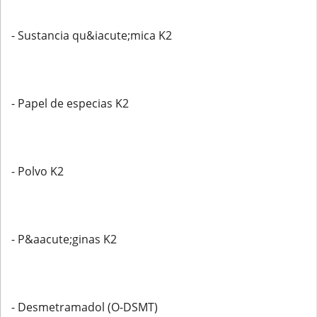
- Sustancia qu&iacute;mica K2
- Papel de especias K2
- Polvo K2
- P&aacute;ginas K2
- Desmetramadol (O-DSMT)