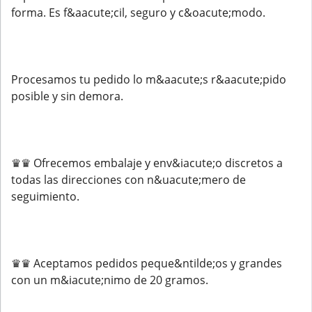
forma. Es f&aacute;cil, seguro y c&oacute;modo.
Procesamos tu pedido lo m&aacute;s r&aacute;pido
posible y sin demora.
♛♛ Ofrecemos embalaje y env&iacute;o discretos a
todas las direcciones con n&uacute;mero de
seguimiento.
♛♛ Aceptamos pedidos peque&ntilde;os y grandes
con un m&iacute;nimo de 20 gramos.