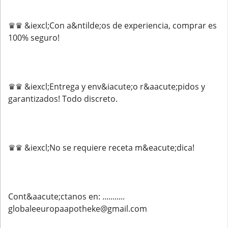
♛♛ &iexcl;Con a&ntilde;os de experiencia, comprar es
100% seguro!
♛♛ &iexcl;Entrega y env&iacute;o r&aacute;pidos y
garantizados! Todo discreto.
♛♛ &iexcl;No se requiere receta m&eacute;dica!
Cont&aacute;ctanos en: ...........
globaleeuropaapotheke@gmail.com