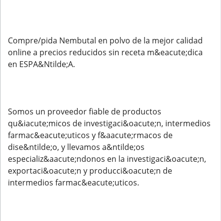
Compre/pida Nembutal en polvo de la mejor calidad
online a precios reducidos sin receta m&eacute;dica
en ESPA&Ntilde;A.
Somos un proveedor fiable de productos
qu&iacute;micos de investigaci&oacute;n, intermedios
farmac&eacute;uticos y f&aacute;rmacos de
dise&ntilde;o, y llevamos a&ntilde;os
especializ&aacute;ndonos en la investigaci&oacute;n,
exportaci&oacute;n y producci&oacute;n de
intermedios farmac&eacute;uticos.