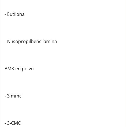
- Eutilona
- N-isopropilbencilamina
BMK en polvo
- 3 mmc
- 3-CMC