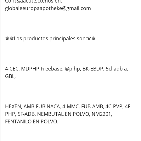
Cont&aacute;ctenos en:
globaleeuropaapotheke@gmail.com
♛♛Los productos principales son:♛♛
4-CEC, MDPHP Freebase, @pihp, BK-EBDP, 5cl adb a,
GBL,
HEXEN, AMB-FUBINACA, 4-MMC, FUB-AMB, 4C-PVP, 4F-
PHP, 5F-ADB, NEMBUTAL EN POLVO, NM2201,
FENTANILO EN POLVO.