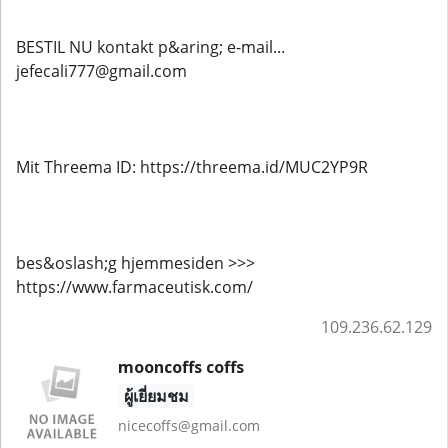
BESTIL NU kontakt p&aring; e-mail...
jefecali777@gmail.com
Mit Threema ID: https://threema.id/MUC2YP9R
bes&oslash;g hjemmesiden >>>
https://www.farmaceutisk.com/
109.236.62.129
mooncoffs coffs
ผู้เยี่ยมชม
nicecoffs@gmail.com