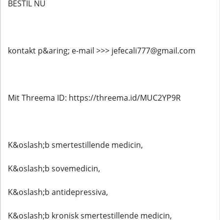
BESTIL NU
kontakt p&aring; e-mail >>> jefecali777@gmail.com
Mit Threema ID: https://threema.id/MUC2YP9R
K&oslash;b smertestillende medicin,
K&oslash;b sovemedicin,
K&oslash;b antidepressiva,
K&oslash;b kronisk smertestillende medicin,