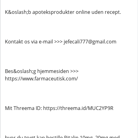
K&oslash;b apoteksprodukter online uden recept.
Kontakt os via e-mail >>> jefecali777@gmail.com
Bes&oslash;g hjemmesiden >>>
https://www.farmaceutisk.com/
Mit Threema ID: https://threema.id/MUC2YP9R
hvor du trygt kan bestille Ritalin 10mg, 20mg med