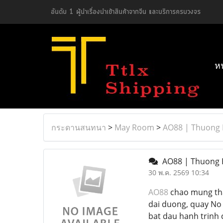
อันดับ 1 ผู้นำเรื่องนำเข้าสินค้าจากจีน และบริการครบวงจร
ห
กระดานสนทนา
>
May Room
>
AO88 | Thuong 
AO88 | Thuong H
30 พ.ค. 2569 10:34
AO88
chao mung than
dai duong, quay No 
bat dau hanh trinh 