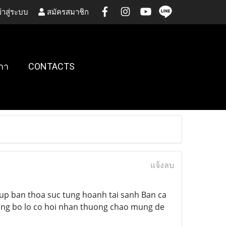
้าสู่ระบบ
สมัครสมาชิก
กา
CONTACTS
แจ้งลบ
up ban thoa suc tung hoanh tai sanh Ban ca
Dung bo lo co hoi nhan thuong chao mung de