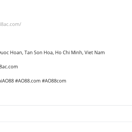
88ac.com/
 Quoc Hoan, Tan Son Hoa, Ho Chi Minh, Viet Nam
88ac.com
caiAO88 #AO88.com #AO88com