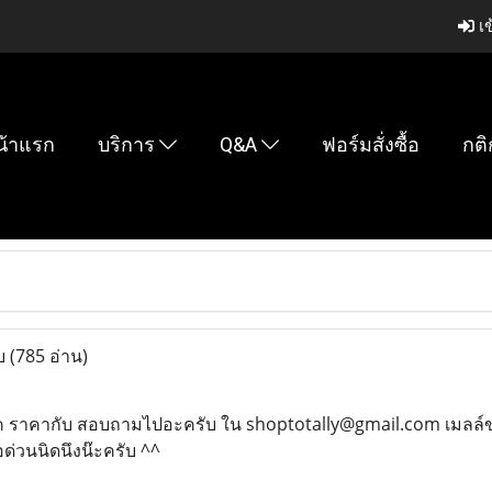
เข
น้าแรก
บริการ
Q&A
ฟอร์มสั่งซื้อ
กติ
บ
(785 อ่าน)
็ึค ราคากับ สอบถามไปอะครับ ใน shoptotally@gmail.com เมลล์ขอ
ด่วนนิดนึงน๊ะครับ ^^