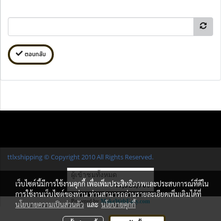
ตอบกลับ
ttlxshipping © Copyright 2010 All Rights Reserved.
ผู้เข้าชมทั้งหมด
เว็บไซต์นี้มีการใช้งานคุกกี้ เพื่อเพิ่มประสิทธิภาพและประสบการณ์ที่ดีใน
17,320,766
การใช้งานเว็บไซต์ของท่าน ท่านสามารถอ่านรายละเอียดเพิ่มเติมได้ที่
Powered by
MakeWebEasy.com
นโยบายความเป็นส่วนตัว
และ
นโยบายคุกกี้