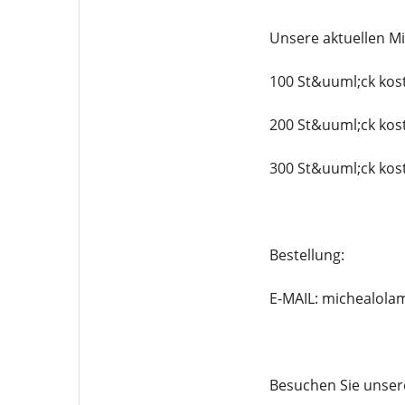
Unsere aktuellen M
100 St&uuml;ck kos
200 St&uuml;ck kos
300 St&uuml;ck kos
Bestellung:
E-MAIL: michealol
Besuchen Sie unsere