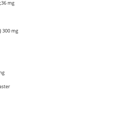
;36 mg
) 300 mg
mg
aster