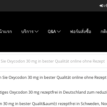
เข
น้าแรก
บริการ
Q&A
ฟอร์มสั่งซื้อ
กติ
 Sie Oxycodon 30 mg in bester Qualität online ohne Rezept
 Sie Oxycodon 30 mg in bester Qualität online ohne Rezep
iges Oxycodon 30 mg rezeptfrei in Deutschland zum reduzie
 30 mg in bester Qualit&auml;t rezeptfrei in Schweden, N