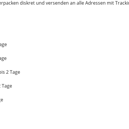
verpacken diskret und versenden an alle Adressen mit Trac
age
age
is 2 Tage
2 Tage
ge