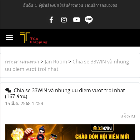
อันดับ 1 ผู้นำเรื่องนำเข้าสินค้าจากจีน และบริการครบวงจร
กระดานสนทนา
>
Jan Room
>
Chia se 33WIN và nhung
uu diem vươt troi nhat
Chia se 33WIN và nhung uu diem vươt troi nhat
(167 อ่าน)
15 มี.ค. 2568 12:54
แจ้งลบ