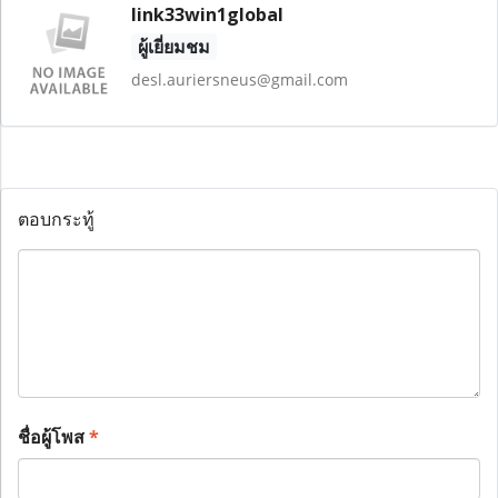
link33win1global
ผู้เยี่ยมชม
desl.auriersneus@gmail.com
ตอบกระทู้
ชื่อผู้โพส
*