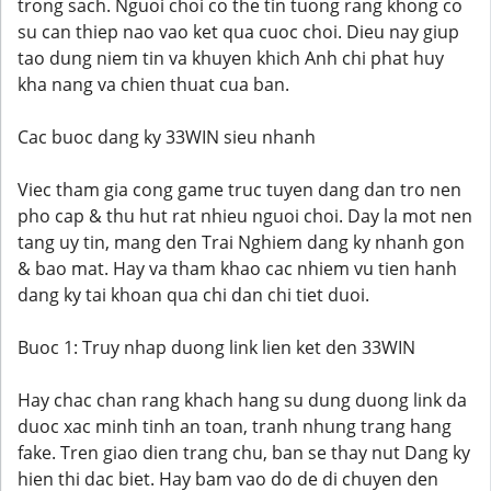
trong sach. Nguoi choi co the tin tuong rang khong co
su can thiep nao vao ket qua cuoc choi. Dieu nay giup
tao dung niem tin va khuyen khich Anh chi phat huy
kha nang va chien thuat cua ban.
Cac buoc dang ky 33WIN sieu nhanh
Viec tham gia cong game truc tuyen dang dan tro nen
pho cap & thu hut rat nhieu nguoi choi. Day la mot nen
tang uy tin, mang den Trai Nghiem dang ky nhanh gon
& bao mat. Hay va tham khao cac nhiem vu tien hanh
dang ky tai khoan qua chi dan chi tiet duoi.
Buoc 1: Truy nhap duong link lien ket den 33WIN
Hay chac chan rang khach hang su dung duong link da
duoc xac minh tinh an toan, tranh nhung trang hang
fake. Tren giao dien trang chu, ban se thay nut Dang ky
hien thi dac biet. Hay bam vao do de di chuyen den