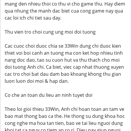
mang den nhieu thoi co thu vi cho game thu. Hay diem
qua nhung the manh dac biet cua cong game nay qua
cac loi ich chi tiet sau day.
Thu vien tro choi cung ung moi doi tuong
Cac cuoc choi duoc chia se 33Win dung chi duoc kien
thiet voi boi canh an tuong ma con ket hop nhieu tinh
nang doc dao, tao su cuon hut va thu thach cho moi
doi tuong Anh chi. Ca biet, viec cap nhat thuong xuyen
cac tro choi bat dau dam bao khoang khong thu gian
luon luon doi moi & hap dan.
Co che an toan du lieu an ninh tuyet doi
Theo loi gioi thieu 33Win, Anh chi hoan toan an tam ve
bao mat thong bao ca the. He thong su dung khoa hoc
cong nghe ma hoa tan tien, bao ve tai lieu nguoi dung
khoi tat ca nguy co tiem an ro ri. Dieu nay giup nguoi