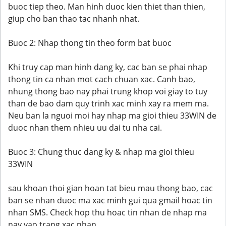
buoc tiep theo. Man hinh duoc kien thiet than thien,
giup cho ban thao tac nhanh nhat.
Buoc 2: Nhap thong tin theo form bat buoc
Khi truy cap man hinh dang ky, cac ban se phai nhap
thong tin ca nhan mot cach chuan xac. Canh bao,
nhung thong bao nay phai trung khop voi giay to tuy
than de bao dam quy trinh xac minh xay ra mem ma.
Neu ban la nguoi moi hay nhap ma gioi thieu 33WIN de
duoc nhan them nhieu uu dai tu nha cai.
Buoc 3: Chung thuc dang ky & nhap ma gioi thieu
33WIN
sau khoan thoi gian hoan tat bieu mau thong bao, cac
ban se nhan duoc ma xac minh gui qua gmail hoac tin
nhan SMS. Check hop thu hoac tin nhan de nhap ma
nay vao trang xac nhan.