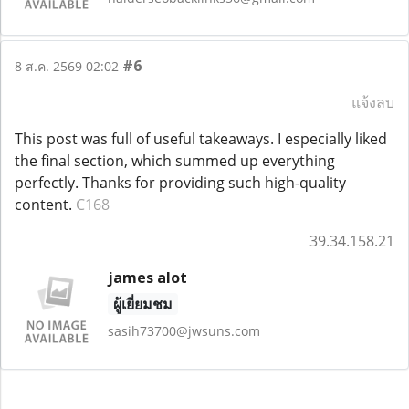
#6
8 ส.ค. 2569 02:02
แจ้งลบ
This post was full of useful takeaways. I especially liked
the final section, which summed up everything
perfectly. Thanks for providing such high-quality
content.
C168
39.34.158.21
james alot
ผู้เยี่ยมชม
sasih73700@jwsuns.com