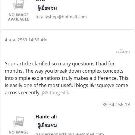
ผู้เยี่ยมชม
totallyshop@hotmail.com
#5
4 ส.ค. 2569 14:56
แจ้งลบ
Your article clarified so many questions I had for
months. The way you break down complex concepts
into simple explanations truly makes a difference. This
is easily one of the most useful blogs I&rsquo;ve come
across recently.
j88 tặng 50k
39.34.156.18
Haide ali
ผู้เยี่ยมชม
haiderseobacklinks56@gmail.com