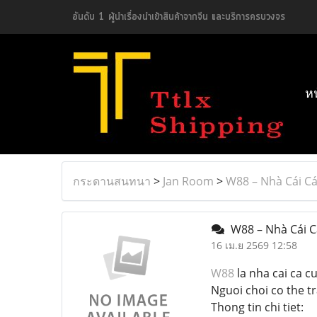
อันดับ 1 ผู้นำเรื่องนำเข้าสินค้าจากจีน และบริการครบวงจร
ห
กระดานสนทนา
>
Jan Room
>
W88 – Nhà Cái C
W88 – Nhà Cái C
16 เม.ย 2569 12:58
W88
la nha cai ca c
Nguoi choi co the t
Thong tin chi tiet: