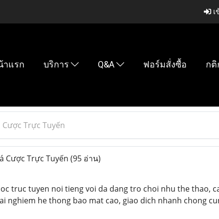
เข
น้าแรก
บริการ
Q&A
ฟอร์มสั่งซื้อ
กติ
á Cược Trực Tuyến
á Cược Trực Tuyến
(95 อ่าน)
uoc truc tuyen noi tieng voi da dang tro choi nhu the thao, c
rai nghiem he thong bao mat cao, giao dich nhanh chong cun