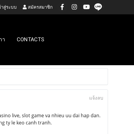
้าสู่ระบบ
สมัครสมาชิก
กา
CONTACTS
แจ้งลบ
asino live, slot game va nhieu uu dai hap dan.
g ty le keo canh tranh.