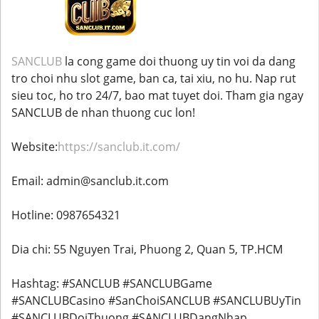
SANCLUB
la cong game doi thuong uy tin voi da dang
tro choi nhu slot game, ban ca, tai xiu, no hu. Nap rut
sieu toc, ho tro 24/7, bao mat tuyet doi. Tham gia ngay
SANCLUB de nhan thuong cuc lon!
Website:
https://sanclub.it.com/
Email: admin@sanclub.it.com
Hotline: 0987654321
Dia chi: 55 Nguyen Trai, Phuong 2, Quan 5, TP.HCM
Hashtag: #SANCLUB #SANCLUBGame
#SANCLUBCasino #SanChoiSANCLUB #SANCLUBUyTin
#SANCLUBDoiThuong #SANCLUBDangNhap