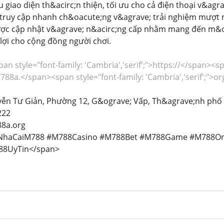
u giao diện th&acirc;n thiện, tối ưu cho cả điện thoại v&ag
truy cập nhanh ch&oacute;ng v&agrave; trải nghiệm mượt m
ợc cập nhật v&agrave; n&acirc;ng cấp nhằm mang đến m&ocir
 lợi cho cộng đồng người chơi.
pan style="font-family: 'Cambria','serif';">https://</span>
<sp
>m788a.</span>
<span style="font-family: 'Cambria','serif';">o
uyễn Tư Giản, Phường 12, G&ograve; Vấp, Th&agrave;nh phố
222
88a.org
#NhaCaiM788 #M788Casino #M788Bet #M788Game #M788O
88UyTin</span>