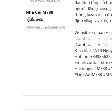
đại. Nền tảng sở hữ
người d&ugrave;ng 
Nhà Cái M788
thống lu&ocirc;n đư
ผู้เยี่ยมชม
định v&agrave; tiện
rileychar38@gmail.com
Website: </span>
<s
'Cambria','serif';"
'Cambria','serif';">
Địa chỉ: 227/13 Ng
Hotline: +84985622
Email: contact@m7
Hashtags: #M788 
#LinkVaoM788 #M7