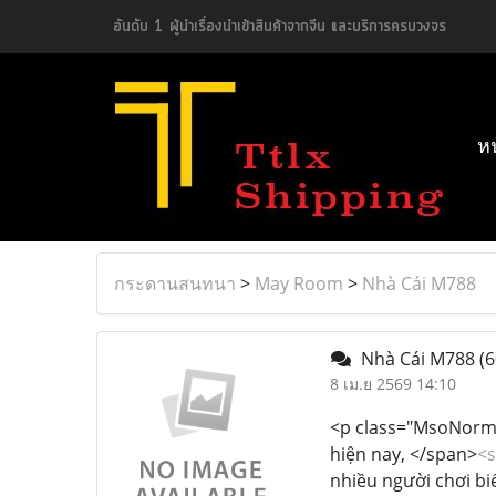
อันดับ 1 ผู้นำเรื่องนำเข้าสินค้าจากจีน และบริการครบวงจร
ห
กระดานสนทนา
>
May Room
>
Nhà Cái M788
Nhà Cái M788
(6
8 เม.ย 2569 14:10
<p class="MsoNormal
hiện nay, </span>
<s
nhiều người chơi bi