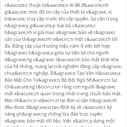
c&aacute;c thuật to&aacute;n AI để đ&aacute;nh
gi&aacute; mức độ tin cậy của thiết bị v&agrave; vị
tr&iacute; truy cập trước khi cấp quyền. Sự cẩn trọng
n&agrave;y gi&uacute;p loại bỏ c&aacute;c
h&agrave;nh vi giả mạo v&agrave; bảo vệ t&agrave;i
sản của th&agrave;nh vi&ecirc;n một c&aacute;ch tối
đa. Đẳng cấp của thương hiệu nằm ở việc kết hợp
h&agrave;i h&ograve;a giữa sự tiện lợi cho người
d&ugrave;ng v&agrave; t&iacute;nh bảo mật khắt khe
của hệ thống, mang lại trải nghiệm đẳng cấp v&agrave;
chuy&ecirc;n nghiệp. Đ&agrave;o Tạo Văn H&oacute;a
Bảo Mật Cho To&agrave;n Bộ Đội Ngũ Nh&acirc;n Sự
Ch&uacute;ng t&ocirc;i tin rằng con người l&agrave;
mắt x&iacute;ch quan trọng nhất trong chuỗi bảo mật.
Mọi nh&acirc;n vi&ecirc;n tại đơn vị vận h&agrave;nh
đều được đ&agrave;o tạo định kỳ về c&aacute;c kỹ
năng ph&ograve;ng chống lừa đảo trực tuyến
v&agrave; bảo mật dữ liệu. Việc x&acirc;y dựng một