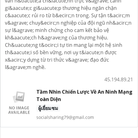
văn h&oacute;a ch&iacute;nh trực v&agrave; cảnh
gi&aacute;c gi&uacute;p thương hiệu ngăn chặn
c&aacute;c rủi ro từ b&ecirc;n trong. Sự tận t&acirc;m
v&agrave; chuy&ecirc;n nghiệp của đội ngũ nh&acirc;n
sự l&agrave; minh chứng cho cam kết bảo vệ
kh&aacute;ch h&agrave;ng của thương hiệu.
Ch&uacute;ng t&ocirc;i tự tin mang lại một hệ sinh
th&aacute;i số bền vững, nơi uy t&iacute;n được
x&acirc;y dựng từ tri thức v&agrave; đạo đức
l&agrave;m nghề.
45.194.89.21
Tầm Nhìn Chiến Lược Về An Ninh Mạng
Toàn Diện
ผู้เยี่ยมชม
socialsharing79@gmail.com