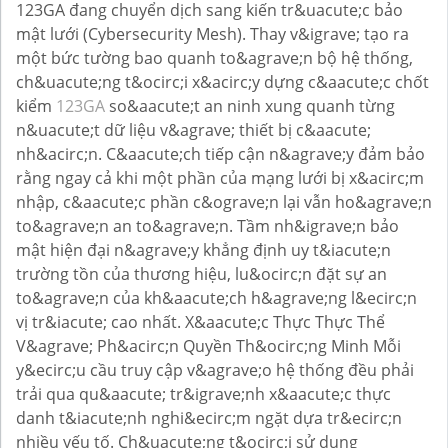
123GA đang chuyển dịch sang kiến tr&uacute;c bảo
mật lưới (Cybersecurity Mesh). Thay v&igrave; tạo ra
một bức tường bao quanh to&agrave;n bộ hệ thống,
ch&uacute;ng t&ocirc;i x&acirc;y dựng c&aacute;c chốt
kiểm
123GA
so&aacute;t an ninh xung quanh từng
n&uacute;t dữ liệu v&agrave; thiết bị c&aacute;
nh&acirc;n. C&aacute;ch tiếp cận n&agrave;y đảm bảo
rằng ngay cả khi một phần của mạng lưới bị x&acirc;m
nhập, c&aacute;c phần c&ograve;n lại vẫn ho&agrave;n
to&agrave;n an to&agrave;n. Tầm nh&igrave;n bảo
mật hiện đại n&agrave;y khẳng định uy t&iacute;n
trường tồn của thương hiệu, lu&ocirc;n đặt sự an
to&agrave;n của kh&aacute;ch h&agrave;ng l&ecirc;n
vị tr&iacute; cao nhất. X&aacute;c Thực Thực Thể
V&agrave; Ph&acirc;n Quyền Th&ocirc;ng Minh Mỗi
y&ecirc;u cầu truy cập v&agrave;o hệ thống đều phải
trải qua qu&aacute; tr&igrave;nh x&aacute;c thực
danh t&iacute;nh nghi&ecirc;m ngặt dựa tr&ecirc;n
nhiều yếu tố. Ch&uacute;ng t&ocirc;i sử dụng