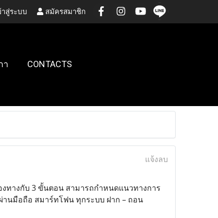
้าสู่ระบบ
สมัครสมาชิก
กา
CONTACTS
แจ้งลบ
 5 ช่องทางกับ 3 ขั้นตอน สามารถกำหนดแนวทางการ
เวลาผ่านมือถือ สมาร์ทโฟน ทุกระบบ ฝาก – ถอน