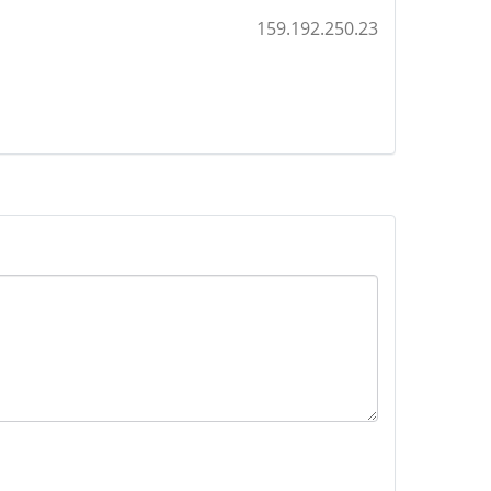
159.192.250.23