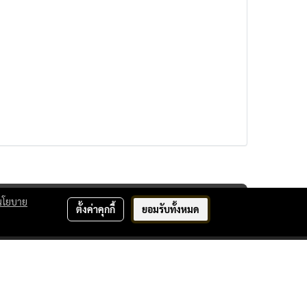
นโยบาย
ตั้งค่าคุกกี้
ยอมรับทั้งหมด