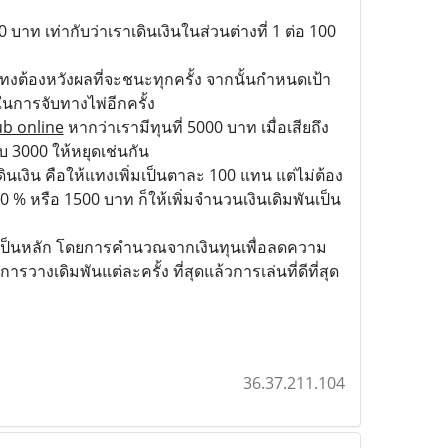
 บาท เท่ากับว่าเราเดินเงินในส่วนต่างที่ 1 ต่อ 100
รแทงต้องหวังผลที่จะชนะทุกครั้ง จากนั้นกำหนดเป้า
ะในการจับทางไพ่อีกครั้ง
ub online
หากว่าเรามีทุนที่ 5000 บาท เมื่อเสียถึง
รบ 3000 ให้หยุดเช่นกัน
ดินเงิน คือให้แทงเพิ่มเป็นตาละ 100 แทน แต่ไม่ต้อง
0 % หรือ 1500 บาท ก็ให้เพิ่มจำนวนเงินเดิมพันเป็น
ินเป็นหลัก โดยการคำนวณจากเงินทุนเพื่อลดความ
รวางเดิมพันแต่ละครั้ง ที่สุดแล้วการเล่นที่ดีที่สุด
36.37.211.104