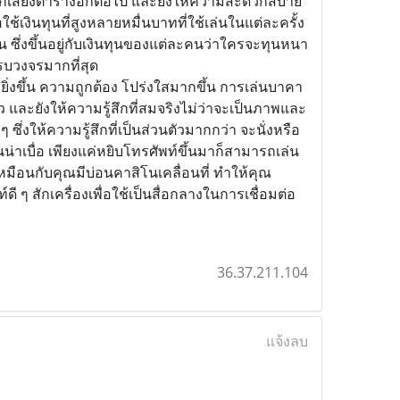
คุกเสี่ยงตารางอีกต่อไป และยังให้ความสะดวกสบาย
้เงินทุนที่สูงหลายหมื่นบาทที่ใช้เล่นในแต่ละครั้ง
ัน ซึ่งขึ้นอยู่กับเงินทุนของแต่ละคนว่าใครจะทุนหนา
รบวงจรมากที่สุด
ิ่งขึ้น ความถูกต้อง โปร่งใสมากขึ้น การเล่นบาคา
 และยังให้ความรู้สึกที่สมจริงไม่ว่าจะเป็นภาพและ
ึ่งให้ความรู้สึกที่เป็นส่วนตัวมากกว่า จะนั่งหรือ
่าเบื่อ เพียงแค่หยิบโทรศัพท์ขึ้นมาก็สามารถเล่น
เหมือนกับคุณมีบ่อนคาสิโนเคลื่อนที่ ทำให้คุณ
 ๆ สักเครื่องเพื่อใช้เป็นสื่อกลางในการเชื่อมต่อ
36.37.211.104
แจ้งลบ