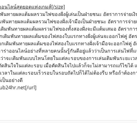
อนไลน์สุดยอดแห่งเกมส์[/size]
มพันทายผลแต้มผลรวมไพ่ของฝั่งผู้เล่นเป็นฝ่ายชนะ อัตราการจ่ายเงิน
มพันทายผลแต้มผลรวมไพ่ของฝั่งเจ้ามือเป็นฝ่ายชนะ อัตราการจ่ายเง
ดิมพันทายผลแต้มผลรวมไพ่ของทั้งสองฝั่งจะมีแต้มเสมอ อัตราการจ่
อกเดิมพันทายผลแต้มของไพ่สองใบแรกทางฝั่งผู้เล่นจะออกไพ่คู่ อัตร
อกเดิมพันทายผลแต้มของไพ่สองใบแรกทางฝั่งเจ้ามือจะออกไพ่คู่ อั
่าออนไลน์อย่างที่หลายคนนั้นรู้กันดีอยู่แล้วว่าเป็นการเล่นไพ่ที่แจก
นว่าจะเดิมพันแบบไหนโดยในแต่ละรอบของการเล่นเดิมพันระยะเวลาท
ดสินใจในแต่ละรอบ เมื่อตัดสินใจไปแล้วก็จะไม่สามารถแก้ไขได้ แต่ถ้
เวลาในแต่ละรอบเร็วรอบในรอบถัดไปก็ได้ไม่ต้องรีบ หรือถ้าต้องการ
เป็นอย่างดี
ub24hr.net[/url]