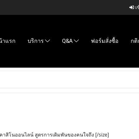
เข
น้าแรก
บริการ
Q&A
ฟอร์มสั่งซื้อ
กติ
คาสิโนออนไลน์ สูตรการเดิมพันของคนใจถึง [/size]