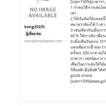
[size=150%]บาคาร่า
1 กำหนวิธีการเล่นโดยก
เท่า
2 ให้เริ่มต้นให้แทงคร
หมายว่าต้องได้ 3 เท่า
keng25335
3 เช่นเดียวกันเมื่อเ
ผู้เยี่ยมชม
60 % ให้เราเลิก เพื่อ
menajamar@gmail.com
4 เมื่อเสียเงินครบ 10
แทงเพิ่มจากนี้ จนกว่
ครั้งละ 200 บาท จนได้
บาคาร่า เทคนิคการวา
เสี่ยงในการเล่นให้ได้
ก็คือสติ เมื่อมีสติ ได้ห
gclub online
[size=150%]www.gclu