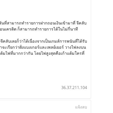
พันที่สามารถทำรายการฝากถอนเงินเข้ามาที่ จีคลับ
 ถอนเครดิต ก็สามารถทำรายการได้ในไม่กี่นาที
จีคลับเลยก็ว่าได้เนื่องจากเป็นเกมส์การพนันที่ได้รับ
าจะเรียกว่าฝั่งแบงเกอร์และเพลย์เยอร์ วางไพ่ลงบน
้มไพ่ที่มากกว่ากัน โดยไพ่สูงสุดคือเก้าแต้มใครที่
36.37.211.104
แจ้งลบ